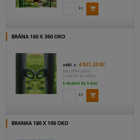
ks
BRÁNA 160 X 360 OKO
4 927,20 Kč
zákl. c.
bez DPH za ks
(=5 961,91 Kč s DPH)
k dodání do 5 dnů
ks
BRANKA 180 X 100 OKO