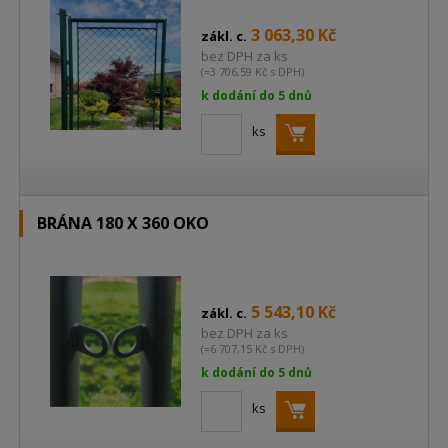
3 063,30 Kč
zákl. c.
bez DPH za ks
(=3 706,59 Kč s DPH)
k dodání do 5 dnů
ks
BRÁNA 180 X 360 OKO
5 543,10 Kč
zákl. c.
bez DPH za ks
(=6 707,15 Kč s DPH)
k dodání do 5 dnů
ks