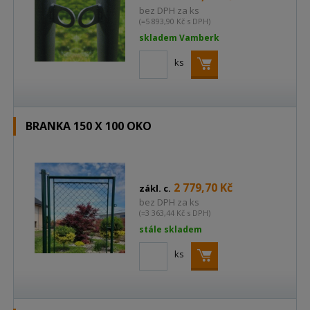
bez DPH za ks
(=5 893,90 Kč s DPH)
skladem Vamberk
ks
BRANKA 150 X 100 OKO
2 779,70 Kč
zákl. c.
bez DPH za ks
(=3 363,44 Kč s DPH)
stále skladem
ks