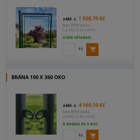
1 928,70 Kč
zákl. c.
bez DPH za ks
(=2 333,73 Kč s DPH)
stále skladem
ks
BRÁNA 100 X 360 OKO
4 160,10 Kč
zákl. c.
bez DPH za ks
(=5 033,72 Kč s DPH)
k dodání do 5 dnů
ks