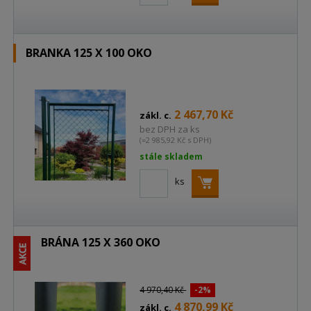
BRANKA 125 X 100 OKO
2 467,70 Kč
zákl. c.
bez DPH za ks
(=2 985,92 Kč s DPH)
stále skladem
ks
BRÁNA 125 X 360 OKO
4 970,40 Kč
-2%
4 870,99 Kč
zákl. c.