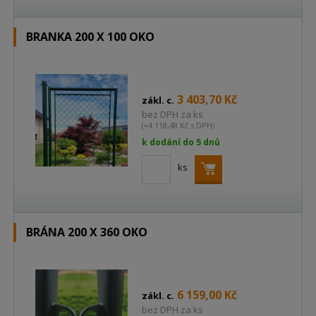
BRANKA 200 X 100 OKO
3 403,70 Kč
zákl. c.
bez DPH za ks
(=4 118,48 Kč s DPH)
k dodání do 5 dnů
ks
BRÁNA 200 X 360 OKO
6 159,00 Kč
zákl. c.
bez DPH za ks