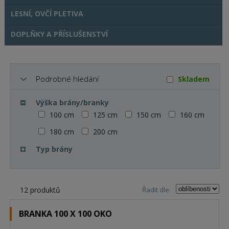
LESNÍ, OVČÍ PLETIVA
DOPLŇKY A PŘÍSLUŠENSTVÍ
Podrobné hledání
Skladem
Výška brány/branky
100 cm
125 cm
150 cm
160 cm
180 cm
200 cm
Typ brány
12 produktů
Řadit dle:
BRANKA 100 X 100 OKO