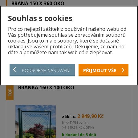
BRÁNA 150 X 360 OKO
Souhlas s cookies
Pro co nejlepší zážitek z používání našeho webu od
5 159,50 Kč
zákl. c.
Vás potřebujeme souhlas se zpracováním souborů
bez DPH za ks
cookies. Jsou to malé soubory, které se dočasně
(=6 243,00 Kč s DPH)
ukládají ve vašem prohlížeči. Děkujeme, že nám ho
stále skladem
dáte a pomůžete nám tak web dále zlepšovat.
ks
PODROBNÉ NASTAVENÍ
PŘIJMOUT VŠE
BRANKA 160 X 100 OKO
2 949,90 Kč
zákl. c.
bez DPH za ks
(=3 569,38 Kč s DPH)
k dodání do 5 dnů