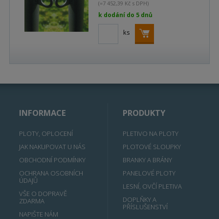
(=7 452,39 Kč s DPH)
k dodání do 5 dnů
ks
INFORMACE
PRODUKTY
PLOTY, OPLOCENÍ
PLETIVO NA PLOTY
JAK NAKUPOVAT U NÁS
PLOTOVÉ SLOUPKY
OBCHODNÍ PODMÍNKY
BRANKY A BRÁNY
OCHRANA OSOBNÍCH
PANELOVÉ PLOTY
ÚDAJŮ
LESNÍ, OVČÍ PLETIVA
VŠE O DOPRAVĚ
DOPLŇKY A
ZDARMA
PŘÍSLUŠENSTVÍ
NAPIŠTE NÁM